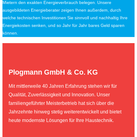
Mietern den exakten Energieverbrauch belegen. Unsere
ausgebildeten Energieberater zeigen Ihnen außerdem, durch
welche technischen Investitionen Sie sinnvoll und nachhaltig Ihre
Energiekosten senken, und so Jahr für Jahr bares Geld sparen
können.
Plogmann GmbH & Co. KG
Mit mittlerweile 40 Jahren Erfahrung stehen wir für
Qualität, Zuverlässigkeit und Innovation. Unser
familiengeführter Meisterbetrieb hat sich über die
Jahrzehnte hinweg stetig weiterentwickelt und bietet
heute modernste Lösungen für Ihre Haustechnik.