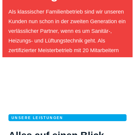
Als klassischer Familienbetrieb sind wir unseren
Kunden nun schon in der zweiten Generation ein
verlässlicher Partner, wenn es um Sanitär-,
Heizungs- und Lüftungstechnik geht. Als
zertifizierter Meisterbetrieb mit 20 Mitarbeitern
bieten wir Ihnen ein umfangreiches Know-how
und beraten Sie umfassend sowohl technisch als
auch im Hinblick auf die Kostenplanung.
UNSERE LEISTUNGEN