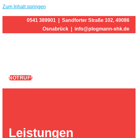
Zum Inhalt springen
0541 389901 | Sandforter Straße 102, 49086
Osnabrück | info@plogmann-shk.de
NOTRUF!
Leistungen